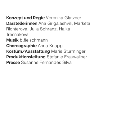
Veronika Glatzner
Konzept und Regie
Ana Grigalashvili, Marketa
Darstellerinnen
Richterova, Julia Schranz, Halka
Tresnakova
b.fleischmann
Musik
Anna Knapp
Choreographie
Marie Sturminger
Kostüm/Ausstattung
Stefanie Frauwallner
Produktionsleitung
Susanne Fernandes Silva
Presse
2016
-
WIEN,
Wollzeile 1010
private Wohnung
K.s FRAUEN // press clipping
FOTOGALERIE >>