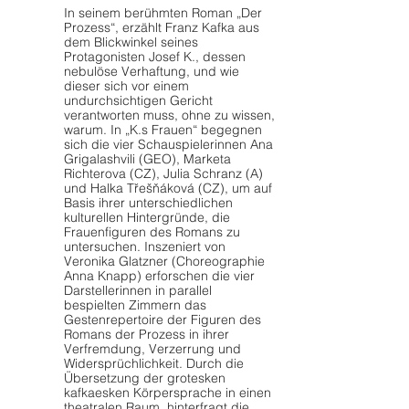
In seinem berühmten Roman „Der
Prozess“, erzählt Franz Kafka aus
dem Blickwinkel seines
Protagonisten Josef K., dessen
nebulöse Verhaftung, und wie
dieser sich vor einem
undurchsichtigen Gericht
verantworten muss, ohne zu wissen,
warum. In „K.s Frauen“ begegnen
sich die vier Schauspielerinnen Ana
Grigalashvili (GEO), Marketa
Richterova (CZ), Julia Schranz (A)
und Halka Třešňáková (CZ), um auf
Basis ihrer unterschiedlichen
kulturellen Hintergründe, die
Frauenfiguren des Romans zu
untersuchen. Inszeniert von
Veronika Glatzner (Choreographie
Anna Knapp) erforschen die vier
Darstellerinnen in parallel
bespielten Zimmern das
Gestenrepertoire der Figuren des
Romans der Prozess in ihrer
Verfremdung, Verzerrung und
Widersprüchlichkeit. Durch die
Übersetzung der grotesken
kafkaesken Körpersprache in einen
theatralen Raum, hinterfragt die