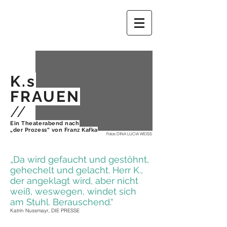
K.s
FRAUEN
//
Ein Theaterabend nach
„der Prozess“
von Franz Kafka
Fotos DINA LUCIA WEISS
„Da wird gefaucht und gestöhnt,
gehechelt und gelacht. Herr K.,
der angeklagt wird, aber nicht
weiß, weswegen, windet sich
am Stuhl.
Berauschend.“
Katrin Nussmayr, DIE PRESSE